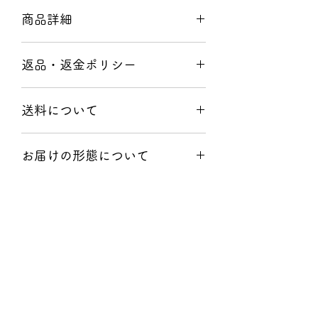
商品詳細
【商品詳細】
返品・返金ポリシー
●商品名：チーズナン
●内容量：1枚（約150g）
商品の性質上、お客様の都合による返
●原材料名：小麦粉、牛乳、卵、チー
送料について
品は原則的にお断りしています。
ズ、植物油、岩塩、砂糖、ベーキング
パウダー （原材料の一部に小麦粉・
１配送先につき10,800円（税込）以上
１．商品に瑕疵がある場合
乳成分・大豆を含む）
お届けの形態について
お買い上げで、送料無料となります。
２．当店の過失によりお客様が注文し
●商品形態：冷凍
（北海道は10,800円以上お買い上げで
た商品と相違する商品が届けられた場
●お召し上がり方：電子レンジで加
インド料理はやっぱり作りたてが一番
500円、沖縄は1,500円となりま
合
熱、または湯せんするだけで、簡単に
おいしいお召し上がり方
おいしい！
当店では、ご注文をいただ
す。）
お召し上がりいただけます。
いてから調理し、風味を損なわないよ
上記に該当する場合、商品到着日より
●賞味期限：製造日より冷凍（-18℃）
★カレーの温め方★
う急速冷凍してお送りしております。
北海道：1250円
8日以内にメールか電話でご連絡をお
で30日。別途商品ラベルに記載してお
お支払いと納期について
・湯煎で温める場合
保存料などは使用しておりませんの
北東北（青森県/岩手県/秋田県）：
願いいたします。
ります。
冷凍のまま封を切らずに沸騰したお湯
で、解凍後は冷蔵庫で保存して2日以
1000円
この期間を過ぎた場合、返品はお受け
●保存方法：−18℃以下で冷凍保存。保
クレジットカードと代金引換に対応し
で１０分ほど湯煎して下さい。
内にお召し上がりください。
南東北（宮城県/山形県/福島県）：
できなくなりますので、あらかじめご
存料などを使用しておりませんので、
ています。
・電子レンジで温める場合
900円
了承ください。
解凍後は、なるべくお早めにお召し上
ご注文日の翌営業日から3営業日以内
カレーのパックは電子レンジ対応では
関東（茨城県/栃木県/群馬県/埼玉県/
お客様のご都合で受け取りを拒否され
がりください。